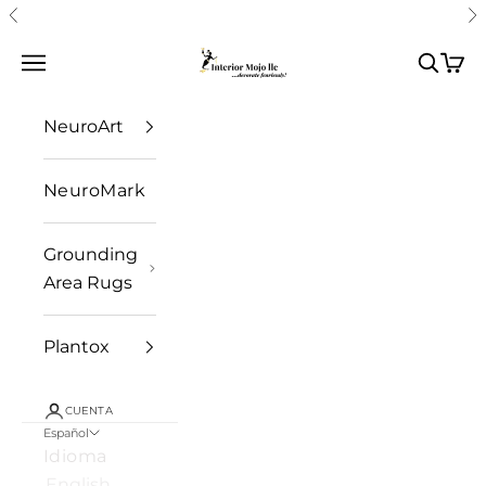
Ir al contenido
Anterior
S
Interior Mojo llc
Abrir menú de navegación
Abrir 
Abrir
NeuroArt
NeuroMark
Grounding
Area Rugs
Plantox
CUENTA
Español
Idioma
English